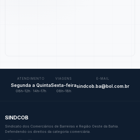
ATENDIMENTO
VIAGENS
E-MAIL
Segunda a Quinta
Sexta-feira
sindcob.ba@bol.com.br
08h–12h · 14h–17h
08h–18h
SINDCOB
Sindicato dos Comerciários de Barreiras e Região Oeste da Bahia.
Defendendo os direitos da categoria comerciária.