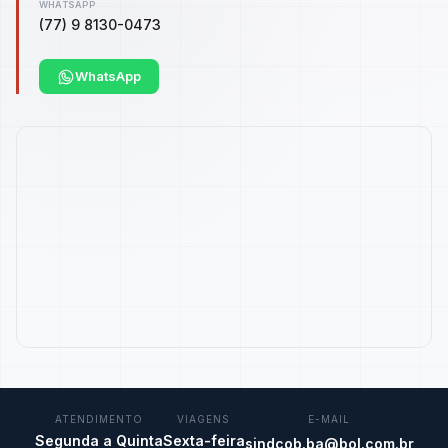
WHATSAPP
(77) 9 8130-0473
WhatsApp
ATENDIMENTO
VIAGENS
E-MAIL
Segunda a Quinta
Sexta-feira
sindcob.ba@bol.com.br