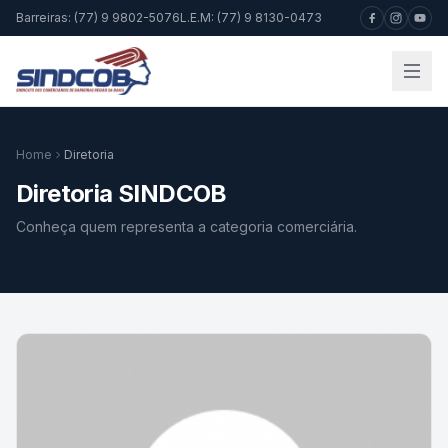
Barreiras: (77) 9 9802-5076
L.E.M: (77) 9 8130-0473
Home
Diretoria
Diretoria SINDCOB
Conheça quem representa a categoria comerciária.