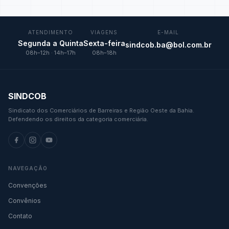
ATENDIMENTO
VIAGENS
E-MAIL
Segunda a Quinta
Sexta-feira
sindcob.ba@bol.com.br
08h–12h · 14h–17h
08h–18h
SINDCOB
Sindicato dos Comerciários de Barreiras e Região Oeste da Bahia.
Defendendo os direitos da categoria comerciária.
NAVEGAÇÃO
Convenções
Convênios
Contato