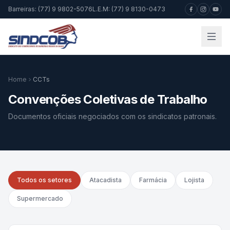
Barreiras: (77) 9 9802-5076
L.E.M: (77) 9 8130-0473
Home
CCTs
Convenções Coletivas de Trabalho
Documentos oficiais negociados com os sindicatos patronais.
Todos os setores
Atacadista
Farmácia
Lojista
Supermercado