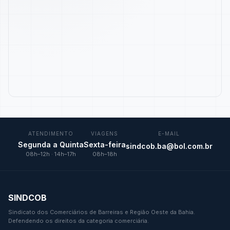
ATENDIMENTO
VIAGENS
E-MAIL
Segunda a Quinta
Sexta-feira
sindcob.ba@bol.com.br
08h–12h · 14h–17h
08h–18h
SINDCOB
Sindicato dos Comerciários de Barreiras e Região Oeste da Bahia.
Defendendo os direitos da categoria comerciária.