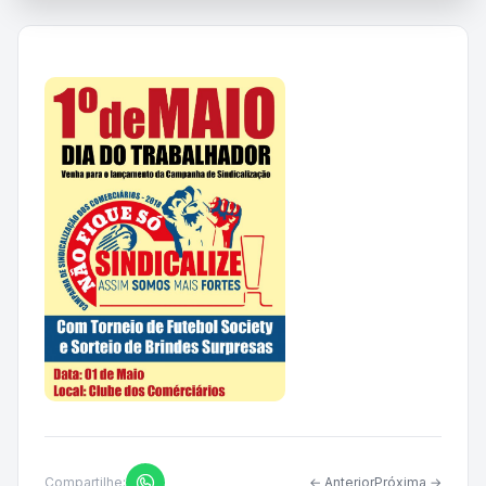
Compartilhe:
← Anterior
Próxima →