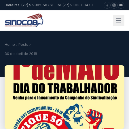
Barreiras: (77) 9 9802-5076
L.E.M: (77) 9 8130-0473
Home
Posts
30 de abril de 2018