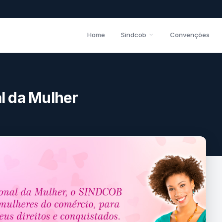
Home
Sindcob
Convenções
al da Mulher