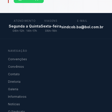
ATENDIMENTO
VIAGENS
E-MAIL
Segunda a Quinta
Sexta-feira
sindcob.ba@bol.com.br
08h–12h · 14h–17h
08h–18h
NAVEGAÇÃO
Convenções
Convênios
Contato
Diretoria
Galeria
Informativos
Notícias
O Sindicato