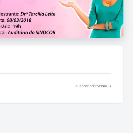
← Anterior
Próxima →