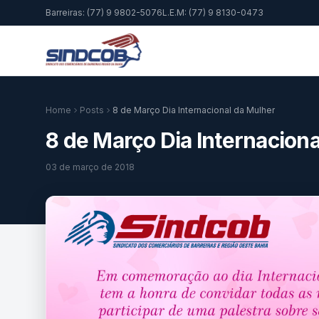
Barreiras: (77) 9 9802-5076
L.E.M: (77) 9 8130-0473
Home
Posts
8 de Março Dia Internacional da Mulher
8 de Março Dia Internacion
03 de março de 2018