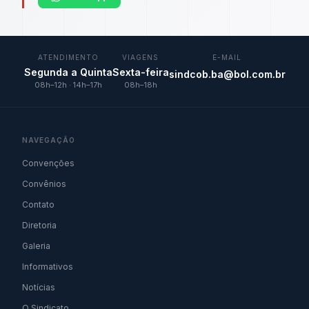
ATENDIMENTO
VIAGENS
E-MAIL
Segunda a Quinta
Sexta-feira
sindcob.ba@bol.com.br
08h–12h · 14h–17h
08h–18h
NAVEGAÇÃO
Convenções
Convênios
Contato
Diretoria
Galeria
Informativos
Notícias
O Sindicato