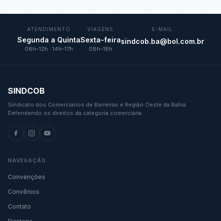
ATENDIMENTO
VIAGENS
E-MAIL
Segunda a Quinta
Sexta-feira
sindcob.ba@bol.com.br
08h–12h · 14h–17h
08h–18h
SINDCOB
Sindicato dos Comerciários de Barreiras e Região Oeste da Bahia.
Defendendo os direitos da categoria comerciária.
NAVEGAÇÃO
Convenções
Convênios
Contato