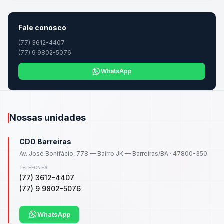
Fale conosco
(77) 3612-4407
(77) 9 9802-5076
WhatsApp
Nossas unidades
CDD Barreiras
Av. José Bonifácio, 778 — Bairro JK — Barreiras/BA · 47800-350
TELEFONES
(77) 3612-4407
(77) 9 9802-5076
WhatsApp