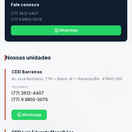
Fale conosco
(77) 3612-4407
(77) 9 9802-5076
WhatsApp
Nossas unidades
CDD Barreiras
Av. José Bonifácio, 778 — Bairro JK — Barreiras/BA · 47800-350
TELEFONES
(77) 3612-4407
(77) 9 9802-5076
WhatsApp