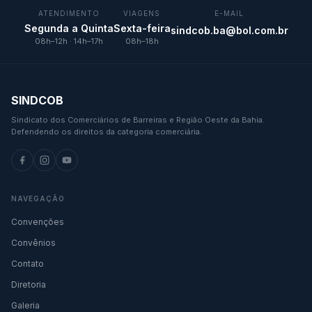
ATENDIMENTO
VIAGENS
E-MAIL
Segunda a Quinta
Sexta-feira
sindcob.ba@bol.com.br
08h–12h · 14h–17h
08h–18h
SINDCOB
Sindicato dos Comerciários de Barreiras e Região Oeste da Bahia.
Defendendo os direitos da categoria comerciária.
NAVEGAÇÃO
Convenções
Convênios
Contato
Diretoria
Galeria