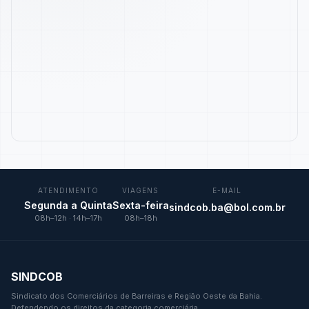
ATENDIMENTO
VIAGENS
E-MAIL
Segunda a Quinta
Sexta-feira
sindcob.ba@bol.com.br
08h–12h · 14h–17h
08h–18h
SINDCOB
Sindicato dos Comerciários de Barreiras e Região Oeste da Bahia.
Defendendo os direitos da categoria comerciária.