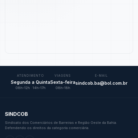
ATENDIMENTO
VIAGENS
E-MAIL
Segunda a Quinta
Sexta-feira
sindcob.ba@bol.com.br
08h–12h · 14h–17h
08h–18h
SINDCOB
Sindicato dos Comerciários de Barreiras e Região Oeste da Bahia.
Defendendo os direitos da categoria comerciária.